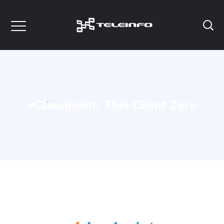
vCloudpoint: Thin Client Zero