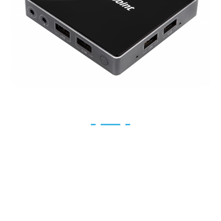
vCloudpoint
Las terminales no contienen
sistemas operativos ni aplicaciones