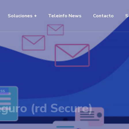
Soluciones
Teleinfo News
Contacto
S
ESS
guro (rd Secure)