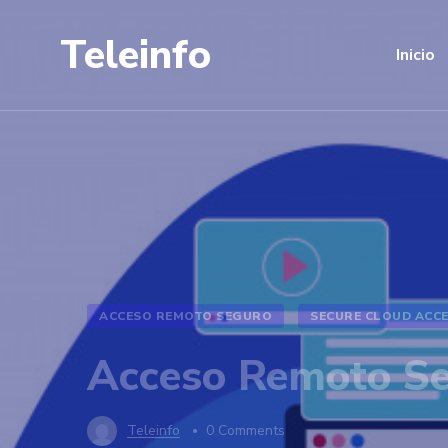
Teleinfo
Inicio
ACCESO REMOTO SEGURO
SECURE CLOUD ACC
Acceso Remoto Se
Teleinfo
0 Comments