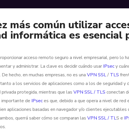
ez más común utilizar acc
ad informática es esencial
oporcionar acceso remoto seguro a nivel empresarial, pero lo 
tar y administrar. La clave es decidir cuándo usar
IPsec
y cuán
a. De hecho, en muchas empresas, no es una
VPN SSL
/
TLS
fren
 tanto a los servicios de aplicaciones como a los de seguridad y
 privada protegida, mientras que las
VPN SSL / TLS
conectan de
a importante de
IPsec
es que, debido a que opera a nivel de red e
en aplicaciones basadas en navegador y/o clientes ejecutables q
 ambos, querrá saber cómo se comparan las
VPN SSL / TL
S e
IP
os.