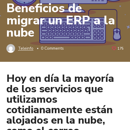
Beneficios de
migrar un ERP a la
nube
Teleinfo
0 Comments
175
Hoy en día la mayoría
de los servicios que
utilizamos
cotidianamente están
alojados en la nube,