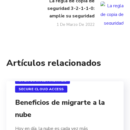
La regla de copia de
seguridad 3-2-1-1-0:
amplíe su seguridad
1 De Marzo De 2022
ACCESO REMOTO SEGURO
Artículos relacionados
CÓMPUTO EN LA NUBE
ESCRITORIOS VIRTUALES
OPEN SOURCE FIREWALL
SECURE CLOUD ACCESS
Beneficios de migrarte a la
nube
Hoy en día, la nube es cada vez más