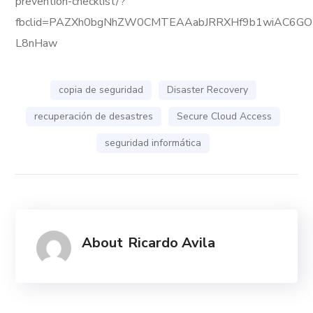
prevention-checklist/?
fbclid=PAZXh0bgNhZW0CMTEAAabJRRXHf9b1wiAC6GOK0
L8nHaw
copia de seguridad
Disaster Recovery
recuperación de desastres
Secure Cloud Access
seguridad informática
About
Ricardo Avila